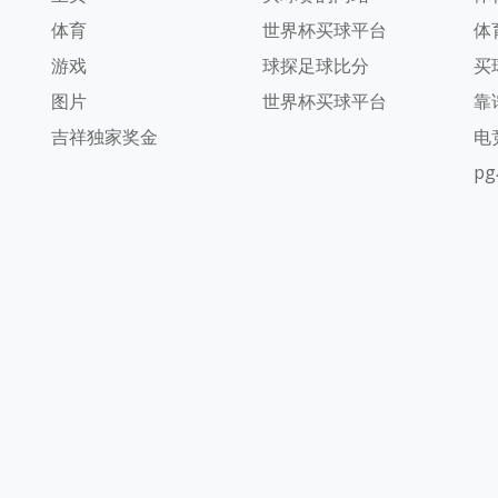
体育
世界杯买球平台
体
游戏
球探足球比分
买
图片
世界杯买球平台
靠
吉祥独家奖金
电
p