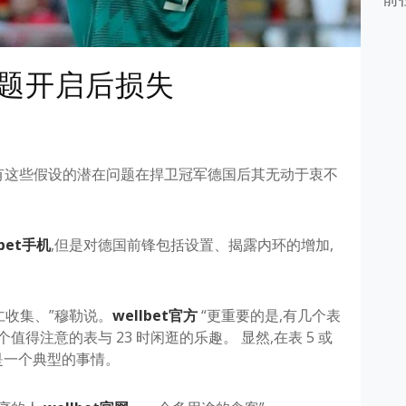
题开启后损失
所有这些假设的潜在问题在捍卫冠军德国后其无动于衷不
lbet手机
,但是对德国前锋包括设置、揭露内环的增加,
仁收集、”穆勒说。
wellbet官方
“更重要的是,有几个表
g as 一个值得注意的表与 23 时闲逛的乐趣。 显然,在表 5 或
这是一个典型的事情。