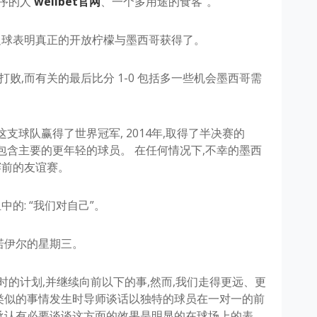
排序的人
wellbet官网
、一个多用途的食客”。
足球表明真正的开放柠檬与墨西哥获得了。
打败,而有关的最后比分 1-0 包括多一些机会墨西哥需
支球队赢得了世界冠军, 2014年,取得了半决赛的
群包含主要的更年轻的球员。 在任何情况下,不幸的墨西
赛前的友谊赛。
的: “我们对自己”。
诺伊尔的星期三。
时的计划,并继续向前以下的事,然而,我们走得更远、更
“类似的事情发生时导师谈话以独特的球员在一对一的前
承认有必要谈谈这方面的效果是明显的在球场上的表