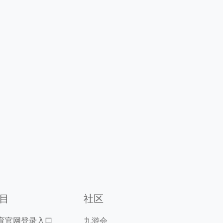
目
社区
育官网登录入口
九游会