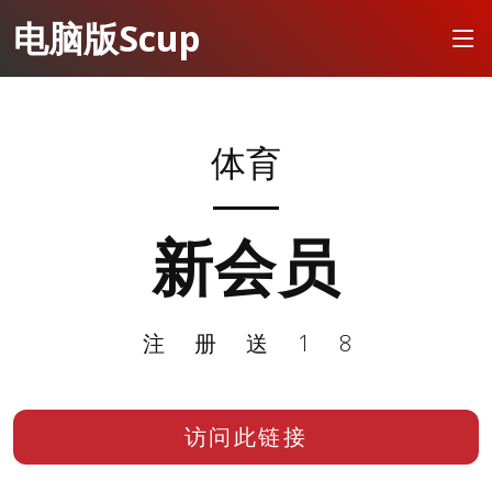
电脑版Scup
体育
新会员
注册送18
访问此链接