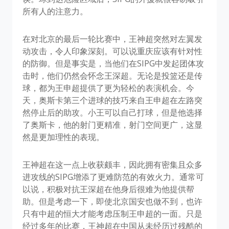
所有人的注意力。
在对北京的最后一轮比赛中，王神超突然对左翼发
动攻击，令人印象深刻。可以说重庆应该有针对性
的防御。但是事实是，当他们在SIPG中发起团体攻
击时，他们仍然会怀念王深超。无论是投篮还是传
球，都为王申超提供了更为轻松的表演机会。今
天，奥斯卡第三个进球的技巧来自王申超在左路突
然停止后的助攻。小王可以自己打球，但是他选择
了奥斯卡，他的射门更精准，射门空间更广，这显
然是更加理性的表现。
王神超在这一点上收获颇丰，因此拥有密集且众多
进攻线的SIPG增添了更难防范的有效火力。通常可
以说，积极对抗王深超在他身后很难为他提供帮
助。但是考虑一下，即使北京国安也做不到，也许
只有中超的恒大才能考虑压制王申超的一面。只是
经过多年的比赛，王神超在中国从未经历过残酷的