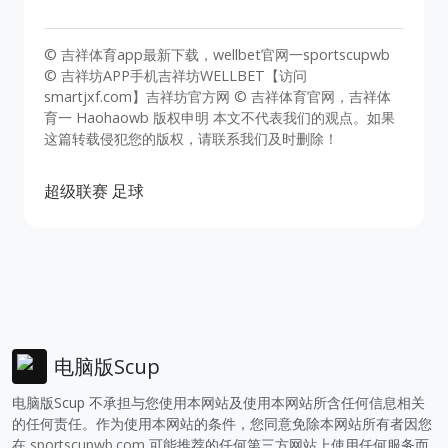
© 吉祥体育app最新下载，wellbet官网一sportscupwb
© 吉祥坊APP手机吉祥坊WELLBET【访问
smartjxf.com】吉祥坊官方网 © 吉祥体育官网，吉祥体
育一 Haohaowb 版权申明 本文不代表我们的观点。如果
这篇转载侵犯您的版权，请联系我们及时删除！
超级联赛
足球
电脑版Scup
电脑版Scup 不承担与您使用本网站及使用本网站所含任何信息相关
的任何责任。作为使用本网站的条件，您同意免除本网站所有者因您
在
sportscupwb.com
可能推荐的任何第三方网站上使用任何服务而