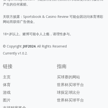
产生的任何索赔。
关联方披露：Sportsbook & Casino Review 可能会因访问体育博彩
网站而获得广告佣金。
18+岁以上。赌博可能令人上瘾，请理性参与。
© Copyright
JXF2024
. All Rights Reserved
Currently v1.0.2.
链接
指南
主页
买球赛的网站
体育
世界杯买球平台
游戏
球探足球比分
图片
世界杯买球平台
吉祥独家奖金