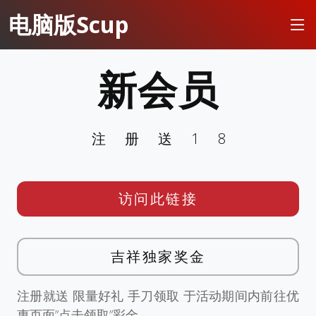
电脑版Scup
新会员
注册送18
访问此链接
吉祥独家奖金
注册就送 限量好礼 手刀领取 于活动期间内前往优
惠页面”点击领取”彩金。