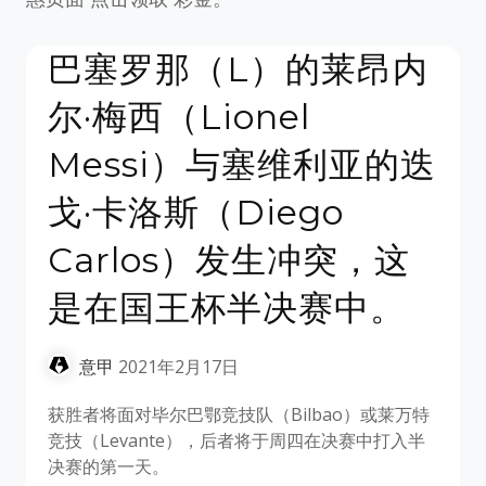
巴塞罗那（L）的莱昂内
尔·梅西（Lionel
Messi）与塞维利亚的迭
戈·卡洛斯（Diego
Carlos）发生冲突，这
是在国王杯半决赛中。
意甲
2021年2月17日
获胜者将面对毕尔巴鄂竞技队（Bilbao）或莱万特
竞技（Levante），后者将于周四在决赛中打入半
决赛的第一天。