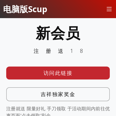
电脑版Scup
新会员
注册送18
访问此链接
吉祥独家奖金
注册就送 限量好礼 手刀领取 于活动期间内前往优
惠页面”点击领取”彩金。