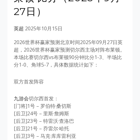
27日）
英超
2025年10月15日
2026世界杯赢家预测北京时间2025年09月27日英
超，2026世界杯赢家预测切尔西主场对阵布莱顿。
本场比赛切尔西vs布莱顿90分钟比分1-3、半场比
分1-0、角球5-7，具体数据统计如下：
双方首发阵容
九游会
切尔西首发：
[门将]1号 – 罗伯特·桑切斯
[后卫]24号 – 里斯·詹姆斯
[后卫]23号 – 特雷沃·查洛巴
[后卫]21号 – 乔雷尔·哈托
[后卫]3号 – 马克·库库雷利亚