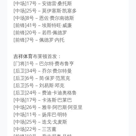
[中场]17号 – 安德雷·桑托斯
[中场]25号 – 莫伊塞斯·凯塞多
[中场]8号 – 恩佐·费尔南德斯
[前锋]41号 – 埃斯特旺·威廉
[前锋]20号 – 若昂·佩德罗
[前锋]7号 – 佩德罗·内托
吉祥体育
布莱顿首发：
[门将]1号 – 巴尔特·费布鲁亨
[后卫]34号 – 乔尔·费尔特曼
[后卫]6号 – 简·保罗·范黑克
[后卫]5号 – 刘易斯·邓克
[后卫]24号 – 费迪·卡迪奥格鲁
[中场]17号 – 卡洛斯·巴莱巴
[中场]26号 – 雅辛·阿巴斯·阿亚里
[中场]11号 – 扬库巴·明特
[中场]25号 – 迭戈·戈麦斯
[中场]22号 – 三笘薰