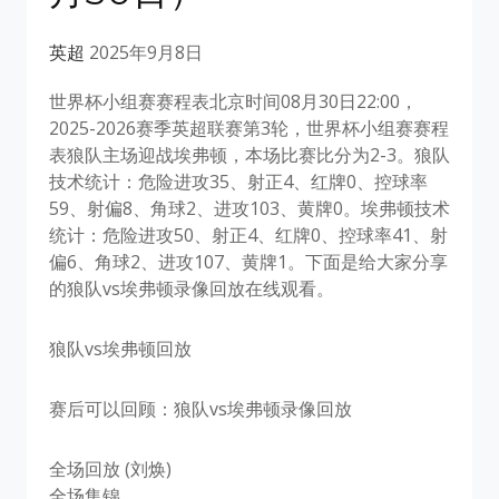
英超
2025年9月8日
世界杯小组赛赛程表北京时间08月30日22:00，
2025-2026赛季英超联赛第3轮，世界杯小组赛赛程
表狼队主场迎战埃弗顿，本场比赛比分为2-3。狼队
技术统计：危险进攻35、射正4、红牌0、控球率
59、射偏8、角球2、进攻103、黄牌0。埃弗顿技术
统计：危险进攻50、射正4、红牌0、控球率41、射
偏6、角球2、进攻107、黄牌1。下面是给大家分享
的狼队vs埃弗顿录像回放在线观看。
狼队vs埃弗顿回放
赛后可以回顾：狼队vs埃弗顿录像回放
全场回放 (刘焕)
全场集锦