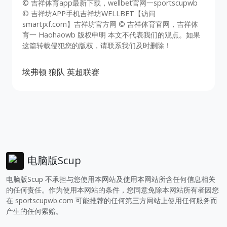
© 吉祥体育app最新下载，wellbet官网一sportscupwb
© 吉祥坊APP手机吉祥坊WELLBET【访问
smartjxf.com】吉祥坊官方网 © 吉祥体育官网，吉祥体
育一 Haohaowb 版权申明 本文不代表我们的观点。如果
这篇转载侵犯您的版权，请联系我们及时删除！
埃弗顿
狼队
英超联赛
电脑版Scup
电脑版Scup 不承担与您使用本网站及使用本网站所含任何信息相关
的任何责任。作为使用本网站的条件，您同意免除本网站所有者因您
在
sportscupwb.com
可能推荐的任何第三方网站上使用任何服务而
产生的任何索赔。