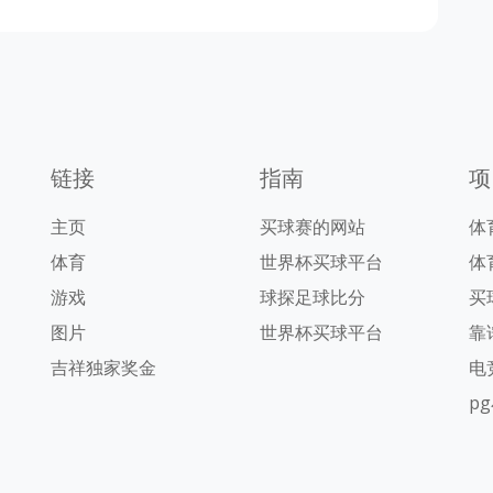
链接
指南
项
主页
买球赛的网站
体
体育
世界杯买球平台
体
游戏
球探足球比分
买
图片
世界杯买球平台
靠
吉祥独家奖金
电
p