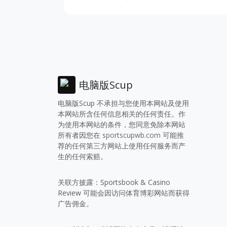
电脑版Scup
电脑版Scup 不承担与您使用本网站及使用
本网站所含任何信息相关的任何责任。作
为使用本网站的条件，您同意免除本网站
所有者因您在
sportscupwb.com
可能推
荐的任何第三方网站上使用任何服务而产
生的任何索赔。
关联方披露：Sportsbook & Casino
Review 可能会因访问体育博彩网站而获得
广告佣金。