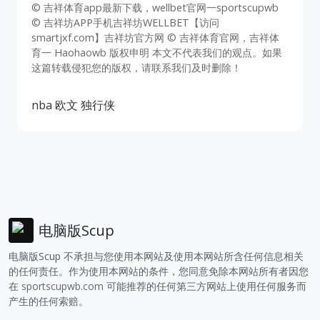
© 吉祥体育app最新下载，wellbet官网一sportscupwb
© 吉祥坊APP手机吉祥坊WELLBET【访问
smartjxf.com】吉祥坊官方网 © 吉祥体育官网，吉祥体
育一 Haohaowb 版权申明 本文不代表我们的观点。如果
这篇转载侵犯您的版权，请联系我们及时删除！
nba
欧文
独行侠
电脑版Scup
电脑版Scup 不承担与您使用本网站及使用本网站所含任何信息相关
的任何责任。作为使用本网站的条件，您同意免除本网站所有者因您
在
sportscupwb.com
可能推荐的任何第三方网站上使用任何服务而
产生的任何索赔。