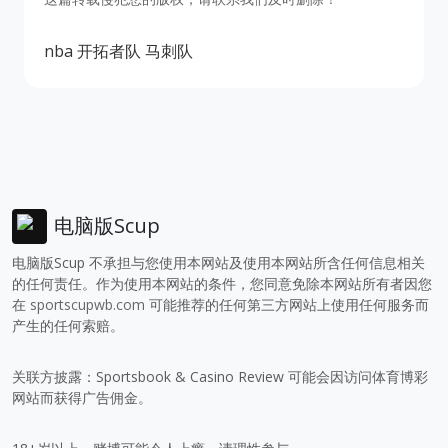
nba
开拓者队
马刺队
电脑版Scup
电脑版Scup 不承担与您使用本网站及使用本网站所含任何信息相关
的任何责任。作为使用本网站的条件，您同意免除本网站所有者因您
在
sportscupwb.com
可能推荐的任何第三方网站上使用任何服务而
产生的任何索赔。
关联方披露：Sportsbook & Casino Review 可能会因访问体育博彩
网站而获得广告佣金。