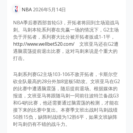
NBA
2026年5月14日
NBA季后赛西部首轮G3，开拓者将回到主场迎战马
刺。马刺本轮系列赛在先赢一场的情况下，G2主场
负于开拓者，系列赛大比分被开拓者扳成1-1平，
http://www.wellbet520.com/
文班亚马还在G2遭
遇脑震荡提前退出比赛，这对马刺来说是个重大的
打击。
马刺系列赛G2主场103-106不敌开拓者，卡斯尔空
砍全队最高的28分外加8篮板5助攻。文班亚马在G2
的比赛中遭遇脑震荡，随后提前退场。根据媒体的
报道，文班亚马将跟随马刺一同前往波特兰备战G3
和G4的比赛，他还需要通过脑震荡的检测，才能在
接下来的比赛中复出。本赛季文班出战时马刺战绩
50胜15负，缺阵时战绩为12胜6平，如果文班缺阵
时马刺仍有不错的战斗力。