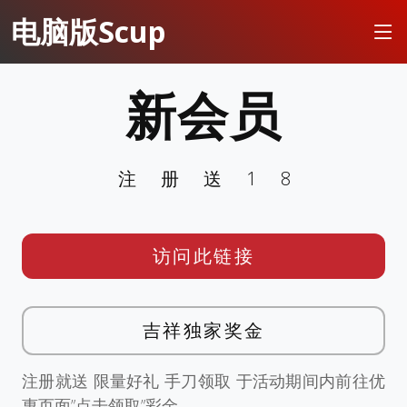
电脑版Scup
新会员
注册送18
访问此链接
吉祥独家奖金
注册就送 限量好礼 手刀领取 于活动期间内前往优
惠页面”点击领取”彩金。