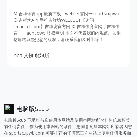
© 吉祥体育app最新下载，wellbet官网一sportscupwb
© 吉祥坊APP手机吉祥坊WELLBET【访问
smartjxf.com】吉祥坊官方网 © 吉祥体育官网，吉祥体
育一 Haohaowb 版权申明 本文不代表我们的观点。如果
这篇转载侵犯您的版权，请联系我们及时删除！
nba
艾顿
詹姆斯
电脑版Scup
电脑版Scup 不承担与您使用本网站及使用本网站所含任何信息相关
的任何责任。作为使用本网站的条件，您同意免除本网站所有者因您
在
sportscupwb.com
可能推荐的任何第三方网站上使用任何服务而