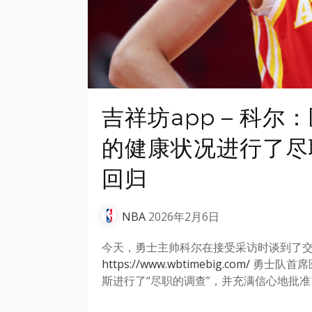
吉祥坊app – 科
的健康状况进行了尽
回归
NBA
2026年2月6日
今天，勇士主帅科尔在接受采访时谈到了
https://www.wbtimebig.com/
勇士队首席
斯进行了“尽职的调查”，并充满信心地批