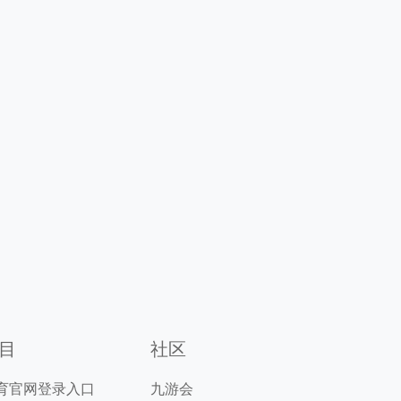
目
社区
育官网登录入口
九游会