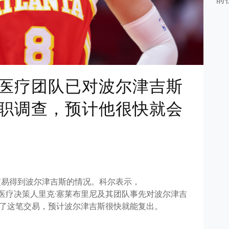
尔：医疗团队已对波尔津吉斯
职调查，预计他很快就会
交易得到波尔津吉斯的情况。科尔表示，
医疗决策人里克·塞莱布里尼及其团队事先对波尔津吉
准了这笔交易，预计波尔津吉斯很快就能复出。