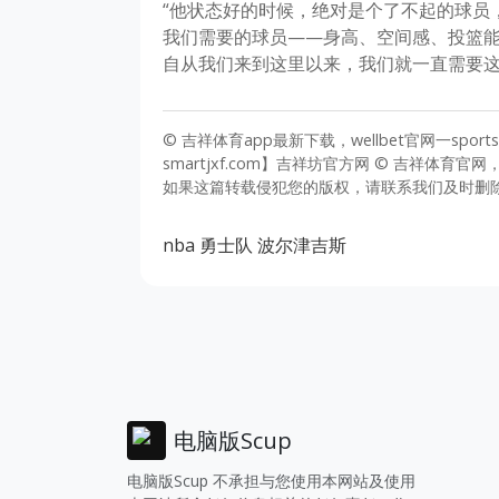
“他状态好的时候，绝对是个了不起的球员
我们需要的球员——身高、空间感、投篮
自从我们来到这里以来，我们就一直需要这
© 吉祥体育app最新下载，wellbet官网一sport
smartjxf.com】吉祥坊官方网 © 吉祥体育官
如果这篇转载侵犯您的版权，请联系我们及时删
nba
勇士队
波尔津吉斯
电脑版Scup
电脑版Scup 不承担与您使用本网站及使用