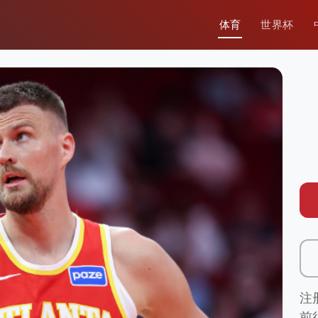
体育
世界杯
注
前