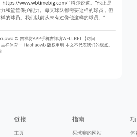
，
https://www.wbtimebig.com/
”科尔说道。“他正是
能力和篮筐保护能力。每支球队都需要这样的球员，但
样的球员。我们以前从未有过像他这样的球员。”
scupwb © 吉祥坊APP手机吉祥坊WELLBET【访问
网，吉祥体育一 Haohaowb 版权申明 本文不代表我们的观点。
除！
链接
指南
项
主页
买球赛的网站
体