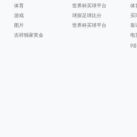
体育
世界杯买球平台
体
游戏
球探足球比分
买
图片
世界杯买球平台
靠
吉祥独家奖金
电
p