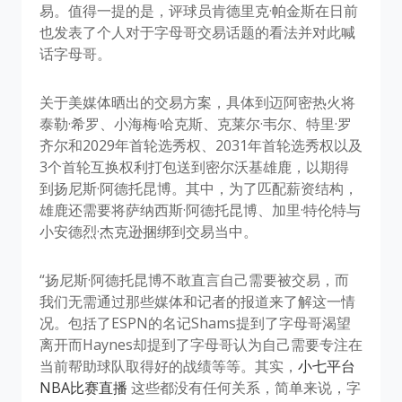
易。值得一提的是，评球员肯德里克·帕金斯在日前
也发表了个人对于字母哥交易话题的看法并对此喊
话字母哥。
关于美媒体晒出的交易方案，具体到迈阿密热火将
泰勒·希罗、小海梅·哈克斯、克莱尔·韦尔、特里·罗
齐尔和2029年首轮选秀权、2031年首轮选秀权以及
3个首轮互换权利打包送到密尔沃基雄鹿，以期得
到扬尼斯·阿德托昆博。其中，为了匹配薪资结构，
雄鹿还需要将萨纳西斯·阿德托昆博、加里·特伦特与
小安德烈·杰克逊捆绑到交易当中。
“扬尼斯·阿德托昆博不敢直言自己需要被交易，而
我们无需通过那些媒体和记者的报道来了解这一情
况。包括了ESPN的名记Shams提到了字母哥渴望
离开而Haynes却提到了字母哥认为自己需要专注在
当前帮助球队取得好的战绩等等。其实，
小七平台
NBA比赛直播
这些都没有任何关系，简单来说，字