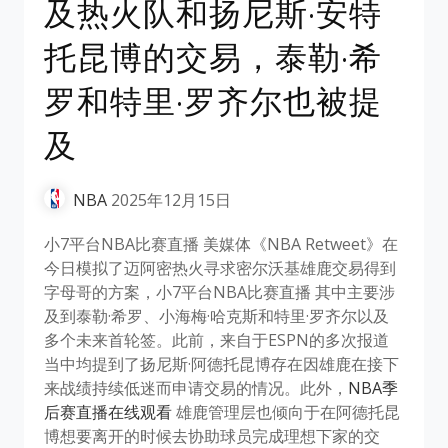
及热火队和扬尼斯·安特
托昆博的交易，泰勒·希
罗和特里·罗齐尔也被提
及
NBA
2025年12月15日
小7平台NBA比赛直播 美媒体《NBA Retweet》在
今日模拟了迈阿密热火寻求密尔沃基雄鹿交易得到
字母哥的方案，小7平台NBA比赛直播 其中主要涉
及到泰勒·希罗、小海梅·哈克斯和特里·罗齐尔以及
多个未来首轮签。此前，来自于ESPN的多次报道
当中均提到了扬尼斯·阿德托昆博存在因雄鹿在接下
来战绩持续低迷而申请交易的情况。此外，
NBA季
后赛直播在线观看
雄鹿管理层也倾向于在阿德托昆
博想要离开的时候去协助球员完成理想下家的交