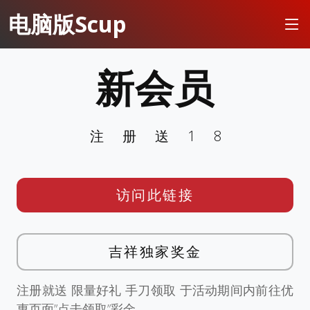
电脑版Scup
新会员
注册送18
访问此链接
吉祥独家奖金
注册就送 限量好礼 手刀领取 于活动期间内前往优
惠页面”点击领取”彩金。