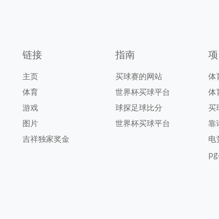
链接
指南
项
主页
买球赛的网站
体
体育
世界杯买球平台
体
游戏
球探足球比分
买
图片
世界杯买球平台
靠
吉祥独家奖金
电
p