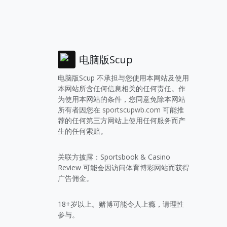
电脑版Scup
电脑版Scup 不承担与您使用本网站及使用
本网站所含任何信息相关的任何责任。作
为使用本网站的条件，您同意免除本网站
所有者因您在
sportscupwb.com
可能推
荐的任何第三方网站上使用任何服务而产
生的任何索赔。
关联方披露：Sportsbook & Casino
Review 可能会因访问体育博彩网站而获得
广告佣金。
18+岁以上。赌博可能令人上瘾，请理性
参与。