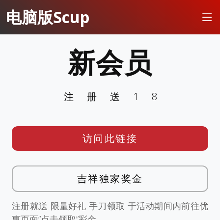
电脑版Scup
新会员
注册送18
访问此链接
吉祥独家奖金
注册就送 限量好礼 手刀领取 于活动期间内前往优
惠页面”点击领取”彩金。