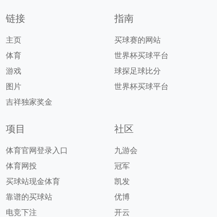
链接
指南
主页
买球赛的网站
体育
世界杯买球平台
游戏
球探足球比分
图片
世界杯买球平台
吉祥独家奖金
项目
社区
体育官网登录入口
九游会
体育网投
冠军
买球站现金体育
凯发
靠谱的买球站
优博
电竞下注
开云