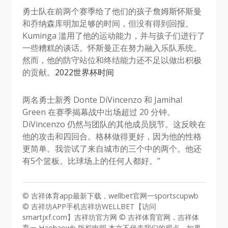
勇士队在前两个赛季给了他们的孩子詹姆斯怀斯曼
和乔纳森库明加足够的时间，但没有得到回报。
Kuminga 滥用了他的运动能力，并与孩子们进行了
一些糟糕的谈话。怀斯曼正在努力融入乐队系统。
然而，他的防守站位和终结能力还不足以做出积极
的贡献。
2022世界杯时间
两名勇士新秀 Donte DiVincenzo 和 Jamihal
Green 在赛季揭幕战中出场超过 20 分钟。
DiVincenzo 仍然与团队的其他成员脱节。这反映在
他的攻击和四回合。格林做得更好，因为他的性格
更简单。我尝试了来自城市的三个中的两个。他还
有5个篮板。比球场上的任何人都好。”
© 吉祥体育app最新下载，wellbet官网一sportscupwb
© 吉祥坊APP手机吉祥坊WELLBET【访问
smartjxf.com】吉祥坊官方网 © 吉祥体育官网，吉祥体
育一 Haohaowb 版权申明 本文不代表我们的观点。如果