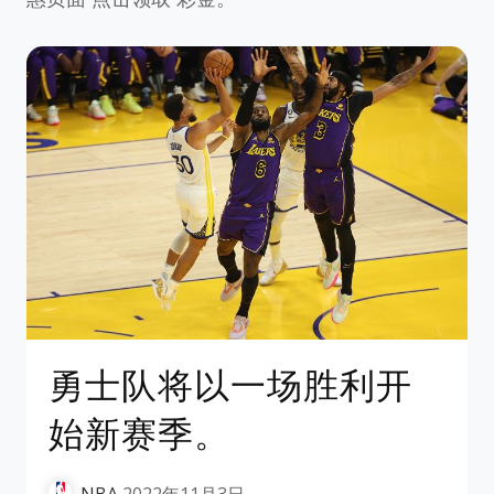
勇士队将以一场胜利开
始新赛季。