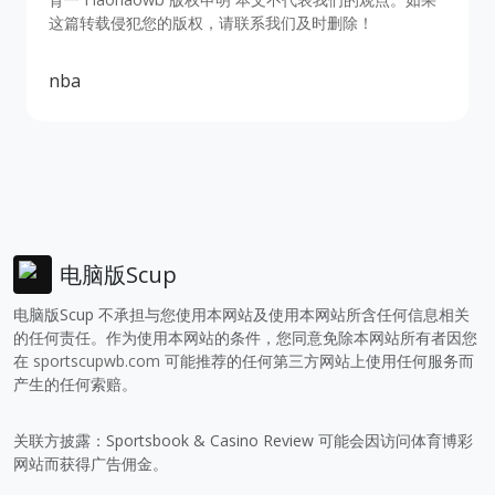
这篇转载侵犯您的版权，请联系我们及时删除！
nba
电脑版Scup
电脑版Scup 不承担与您使用本网站及使用本网站所含任何信息相关
的任何责任。作为使用本网站的条件，您同意免除本网站所有者因您
在
sportscupwb.com
可能推荐的任何第三方网站上使用任何服务而
产生的任何索赔。
关联方披露：Sportsbook & Casino Review 可能会因访问体育博彩
网站而获得广告佣金。