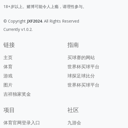
18+岁以上。赌博可能令人上瘾，请理性参与。
© Copyright
JXF2024
. All Rights Reserved
Currently v1.0.2.
链接
指南
主页
买球赛的网站
体育
世界杯买球平台
游戏
球探足球比分
图片
世界杯买球平台
吉祥独家奖金
项目
社区
体育官网登录入口
九游会