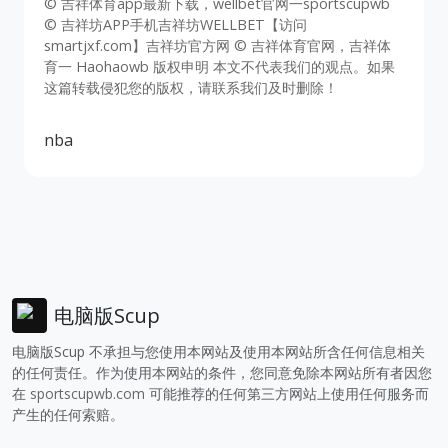
© 吉祥体育app最新下载，wellbet官网一sportscupwb
© 吉祥坊APP手机吉祥坊WELLBET【访问
smartjxf.com】吉祥坊官方网 © 吉祥体育官网，吉祥体
育一 Haohaowb 版权申明 本文不代表我们的观点。如果
这篇转载侵犯您的版权，请联系我们及时删除！
nba
电脑版Scup
电脑版Scup 不承担与您使用本网站及使用本网站所含任何信息相关
的任何责任。作为使用本网站的条件，您同意免除本网站所有者因您
在
sportscupwb.com
可能推荐的任何第三方网站上使用任何服务而
产生的任何索赔。