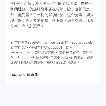
时隔4年之后，湖人再一次征服了盐湖城，
吉祥手
机网址
他们的连胜脚步还在持续，除了洛杉矶之
外，他们赢下了一切的客场比赛，这个赛季，湖人
现已发明晰太多的惊喜，是不是应该再次喊出那五
个字：湖人总冠军！
© 吉祥体育app最新下载，wellbet官网一sportscupwb
© 吉祥坊APP手机吉祥坊WELLBET【访问
smartjxf.com】吉祥坊官方网 © 吉祥体育官网，吉祥体
育一 Haohaowb 版权申明 本文不代表我们的观点。如果
这篇转载侵犯您的版权，请联系我们及时删除！
nba
湖人
詹姆斯