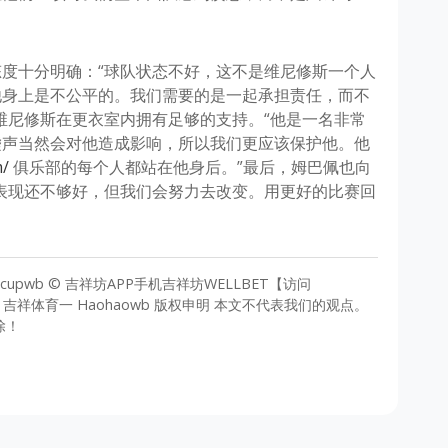
度十分明确：“球队状态不好，这不是维尼修斯一个人
他身上是不公平的。我们需要的是一起承担责任，而不
维尼修斯在更衣室内拥有足够的支持。“他是一名非常
嘘声当然会对他造成影响，所以我们更应该保护他。他
m/
俱乐部的每个人都站在他身后。”最后，姆巴佩也向
表现还不够好，但我们会努力去改变。用更好的比赛回
scupwb © 吉祥坊APP手机吉祥坊WELLBET【访问
网，吉祥体育一 Haohaowb 版权申明 本文不代表我们的观点。
除！