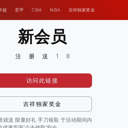
中超
意甲
CBA
NBA
吉祥独家奖金
新会员
注册送18
访问此链接
吉祥独家奖金
册就送 限量好礼 手刀领取 于活动期间内
往优惠页面”点击领取”彩金。