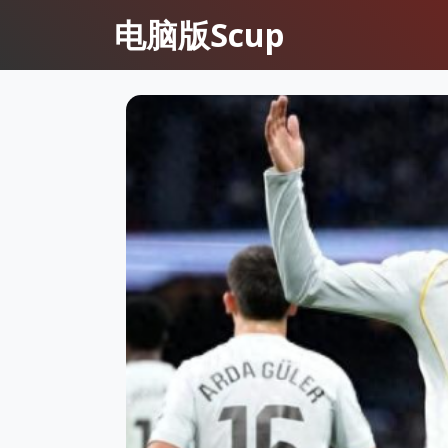
电脑版Scup