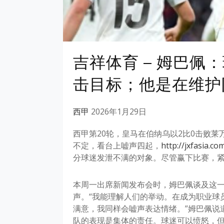
吉祥体育 – 姆巴佩
击目标；他是在维护
西甲
2026年1月29日
西甲第20轮，皇马在伯纳乌以2比0击败
不定，看台上嘘声四起，
http://jxfasia.co
分球迷发泄不满的对象。尽管赢下比赛，
本周一出席新闻发布会时，姆巴佩谈及这
声。“我能理解人们的举动。在成为职业球
满意，我同样会嘘声表达情绪。”姆巴佩说
队的表现是集体的责任。球迷可以愤怒，