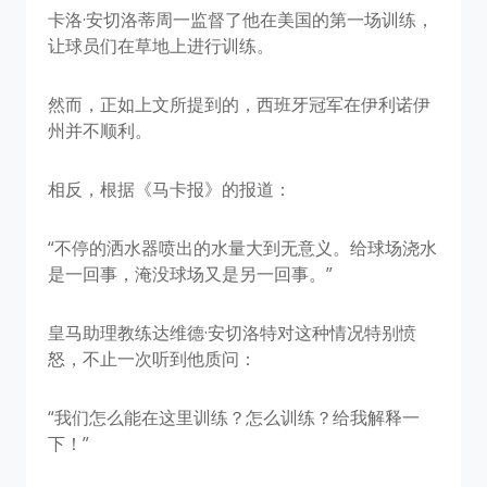
卡洛·安切洛蒂周一监督了他在美国的第一场训练，
让球员们在草地上进行训练。
然而，正如上文所提到的，西班牙冠军在伊利诺伊
州并不顺利。
相反，根据《马卡报》的报道：
“不停的洒水器喷出的水量大到无意义。给球场浇水
是一回事，淹没球场又是另一回事。”
皇马助理教练达维德·安切洛特对这种情况特别愤
怒，不止一次听到他质问：
“我们怎么能在这里训练？怎么训练？给我解释一
下！”