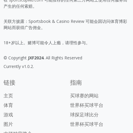
产生的任何索赔。
关联方披露：Sportsbook & Casino Review 可能会因访问体育博彩
网站而获得广告佣金。
18+岁以上。赌博可能令人上瘾，请理性参与。
© Copyright
JXF2024
. All Rights Reserved
Currently v1.0.2.
链接
指南
主页
买球赛的网站
体育
世界杯买球平台
游戏
球探足球比分
图片
世界杯买球平台