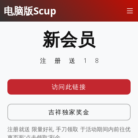
电脑版Scup
新会员
注册送18
访问此链接
吉祥独家奖金
注册就送 限量好礼 手刀领取 于活动期间内前往优
惠页面”点击领取”彩金。