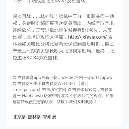
12分，半场战罢北控48-41反超吉林。
易边再战，吉林外线连续飙中三分，重新夺回主动
权，关键时刻邹雨宸再次挺身而出，内线予取予求
连续砍分，三节过后北控依然握有8分领先。末节
比赛，北控进攻陷入停滞，
http://jxfasia.com/
吉
林始终紧咬比分将比赛悬念保留到最后时刻，廖三
宁最后时刻的关键抢断为北控锁定胜局。最终，北
控主场87-84力克吉林。
© 吉祥体育app最新下载，wellbet官网一sportscupwb
© 吉祥坊APP手机吉祥坊WELLBET【访问
smartjxf.com】吉祥坊官方网 © 吉祥体育官网，吉祥体
育一 Haohaowb 版权申明 本文不代表我们的观点。如果
这篇转载侵犯您的版权，请联系我们及时删除！
北京队
吉林队
邹雨辰