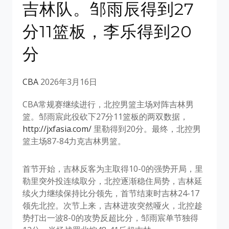
吉林队。邹雨辰得到27
分11篮板，李乐得到20
分
CBA
2026年3月16日
CBA常规赛继续进行，北控男篮主场对阵吉林男
篮。邹雨宸此役砍下27分11篮板的两双数据，
http://jxfasia.com/
里勒得到20分。最终，北控男
篮主场87-84力克吉林男篮。
首节开始，吉林反客为主取得10-0的强势开局，里
勒里突外投连续取分，北控逐渐稳住局势，吉林延
续火力继续保持比分领先，首节结束时吉林24-17
领先北控。次节上来，吉林进攻突然哑火，北控趁
势打出一波8-0的攻势反超比分，邹雨宸单节独得