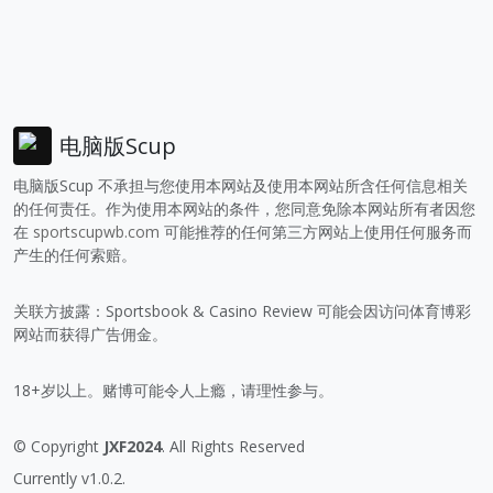
电脑版Scup
电脑版Scup 不承担与您使用本网站及使用本网站所含任何信息相关
的任何责任。作为使用本网站的条件，您同意免除本网站所有者因您
在
sportscupwb.com
可能推荐的任何第三方网站上使用任何服务而
产生的任何索赔。
关联方披露：Sportsbook & Casino Review 可能会因访问体育博彩
网站而获得广告佣金。
18+岁以上。赌博可能令人上瘾，请理性参与。
© Copyright
JXF2024
. All Rights Reserved
Currently v1.0.2.