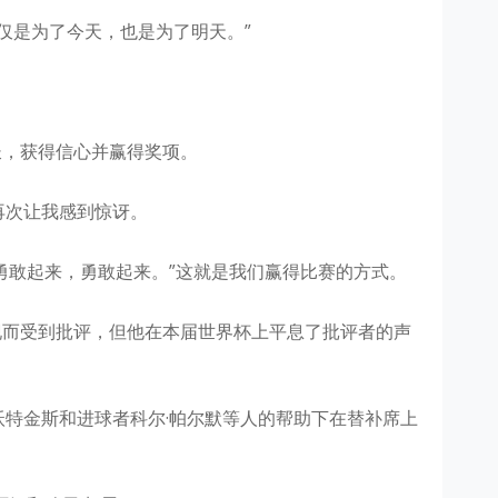
仅是为了今天，也是为了明天。”
长，获得信心并赢得奖项。
再次让我感到惊讶。
勇敢起来，勇敢起来。”这就是我们赢得比赛的方式。
现而受到批评，但他在本届世界杯上平息了批评者的声
沃特金斯和进球者科尔·帕尔默等人的帮助下在替补席上