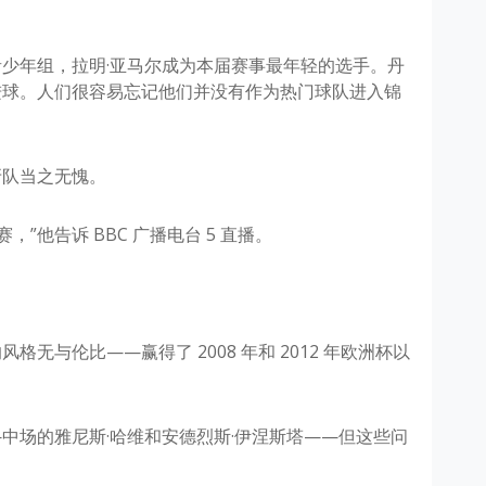
少年组，拉明·亚马尔成为本届赛事最年轻的选手。丹
进球。人们很容易忘记他们并没有作为热门球队进入锦
牙队当之无愧。
”他告诉 BBC 广播电台 5 直播。
无与伦比——赢得了 2008 年和 2012 年欧洲杯以
中场的雅尼斯·哈维和安德烈斯·伊涅斯塔——但这些问