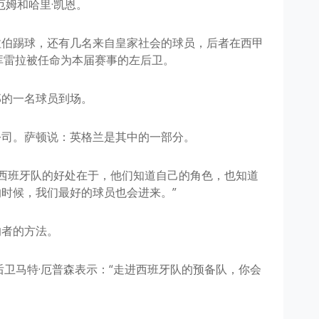
厄姆和哈里·凯恩。
拉伯踢球，还有几名来自皇家社会的球员，后者在西甲
库雷拉被任命为本届赛事的左后卫。
那的一名球员到场。
公司。萨顿说：英格兰是其中的一部分。
“西班牙队的好处在于，他们知道自己的角色，也知道
时候，我们最好的球员也会进来。”
响者的方法。
后卫马特·厄普森表示：“走进西班牙队的预备队，你会