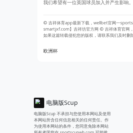
我们希望有一位英国球员加入并产生影响
© 吉祥体育app最新下载，wellbet官网一sport
smartjxf.com】吉祥坊官方网 © 吉祥体育官
如果这篇转载侵犯您的版权，请联系我们及时删
欧洲杯
电脑版Scup
电脑版Scup 不承担与您使用本网站及使用
本网站所含任何信息相关的任何责任。作
为使用本网站的条件，您同意免除本网站
所有者因您在
sportscupwb.com
可能推