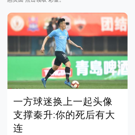
一方球迷换上一起头像
支撑秦升:你的死后有大
连