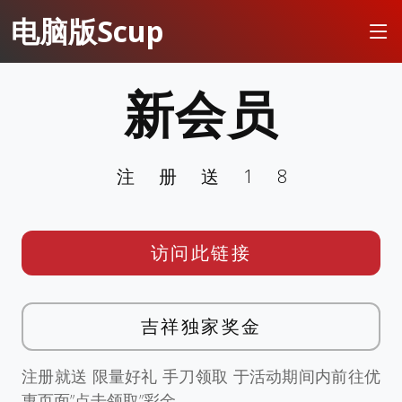
电脑版Scup
新会员
注册送18
访问此链接
吉祥独家奖金
注册就送 限量好礼 手刀领取 于活动期间内前往优
惠页面”点击领取”彩金。