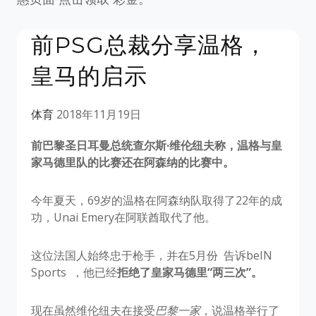
前PSG总裁分享温格，
皇马的启示
体育
2018年11月19日
前巴黎圣日耳曼总统查尔斯·维伦纽夫称，温格与皇
家马德里队的比赛还在阿森纳的比赛中。
今年夏天，69岁的温格在阿森纳队取得了22年的成
功，Unai Emery在阿联酋取代了他。
这位法国人始终忠于枪手，并在5月份
告诉beIN
Sports
，他已经
拒绝了皇家马德里“两三次”。
现在虽然维伦纽夫在接受
巴黎一家
，
说温格举行了