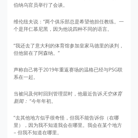
伯纳乌官员举行了会谈。
维伦纽夫说：“两个俱乐部总是希望他担任教练。一
个是拜仁慕尼黑，因为他说四种不同的语言。
“我还去了意大利的体育馆参加皇家马德里的谈判，
但他留在了阿森纳。”
声称自己将于2019年重返赛场的温格已经与PSG联
系在一起。
当被问及何时回到管理层时，他最近告诉
天空体育
新闻：
“今年年初。
“去其他地方似乎很奇怪，但我不能告诉你（在哪
里），因为我不知道我会在哪里。
我会在某个地方
– 但我不知道在哪里。