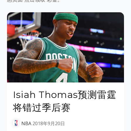
Isiah Thomas预测雷霆
将错过季后赛
NBA
2018年9月20日