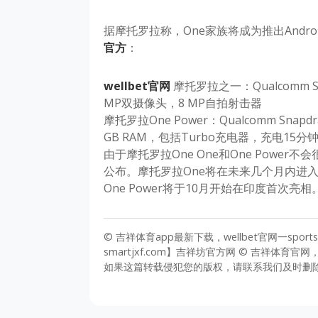
据摩托罗拉称，One家族将成为推出Androi
官方
：
wellbet官网
摩托罗拉之一：Qualcomm S
MP双摄像头，8 MP自拍射击器
摩托罗拉One Power：Qualcomm Snap
GB RAM，包括Turbo充电器，充电1
由于摩托罗拉One One和One Pow
公布。摩托罗拉One将在未来几个月内进
One Power将于10月开始在印度首次亮相
© 吉祥体育app最新下载，wellbet官网一sport
smartjxf.com】吉祥坊官方网 © 吉祥体育官
如果这篇转载侵犯您的版权，请联系我们及时删