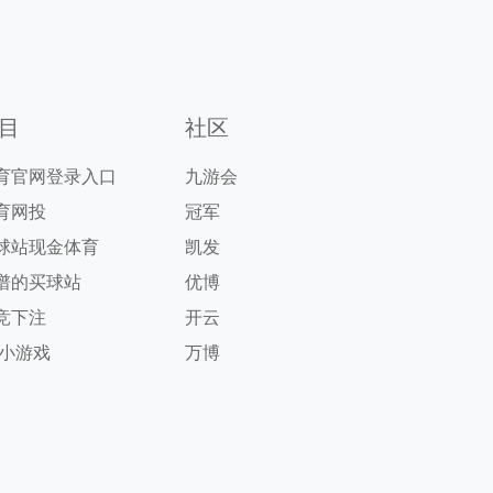
目
社区
育官网登录入口
九游会
育网投
冠军
球站现金体育
凯发
谱的买球站
优博
竞下注
开云
g小游戏
万博