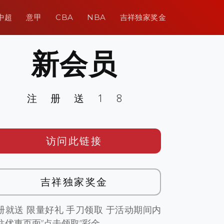
中超
意甲
CBA
NBA
吉祥独家奖金
新会员
注册送18
访问此链接
吉祥独家奖金
册就送 限量好礼 手刀领取 于活动期间内
往优惠页面”点击领取”彩金。