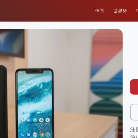
体育
世界杯
注
前