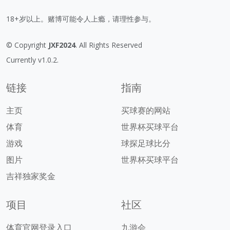
18+岁以上。赌博可能令人上瘾，请理性参与。
© Copyright
JXF2024
. All Rights Reserved
Currently v1.0.2.
链接
指南
主页
买球赛的网站
体育
世界杯买球平台
游戏
球探足球比分
图片
世界杯买球平台
吉祥独家奖金
项目
社区
体育官网登录入口
九游会