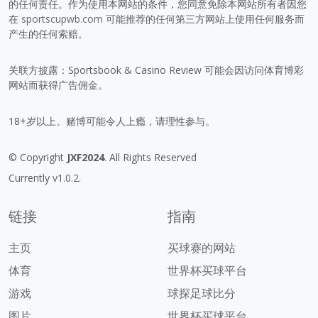
的任何责任。作为使用本网站的条件，您同意免除本网站所有者因您
在
sportscupwb.com
可能推荐的任何第三方网站上使用任何服务而
产生的任何索赔。
关联方披露：Sportsbook & Casino Review 可能会因访问体育博彩
网站而获得广告佣金。
18+岁以上。赌博可能令人上瘾，请理性参与。
© Copyright
JXF2024
. All Rights Reserved
Currently v1.0.2.
链接
指南
主页
买球赛的网站
体育
世界杯买球平台
游戏
球探足球比分
图片
世界杯买球平台