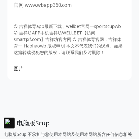
官网 www.wbapp360.com
© 吉祥体育app最新下载，wellbet官网一sportscupwb
© 吉祥坊APP手机吉祥坊WELLBET【访问
smartjxf.com】吉祥坊官方网 © 吉祥体育官网，吉祥体
育一 Haohaowb 版权申明 本文不代表我们的观点。如果
这篇转载侵犯您的版权，请联系我们及时删除！
图片
电脑版Scup
电脑版Scup 不承担与您使用本网站及使用本网站所含任何信息相关