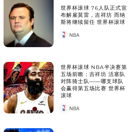
世界杯滚球 76人队正式宣
布解雇莫雷，吉祥坊 而纳
斯将继续留任 世界杯滚球
NBA
世界杯滚球 NBA半决赛第
五场前瞻：吉祥坊 活塞队
对阵骑士队——哪支球队
会赢得第五场比赛 世界杯
滚球
NBA