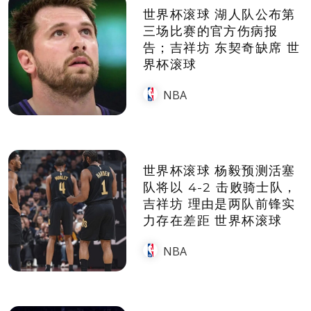
世界杯滚球 湖人队公布第
三场比赛的官方伤病报
告；吉祥坊 东契奇缺席 世
界杯滚球
NBA
世界杯滚球 杨毅预测活塞
队将以 4-2 击败骑士队，
吉祥坊 理由是两队前锋实
力存在差距 世界杯滚球
NBA